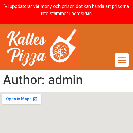
Vi uppdaterar vår meny och priser, det kan hända att priserna
inte stämmer i hemsidan.
Author:
admin